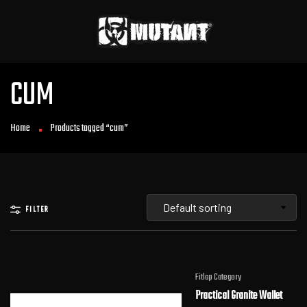
CUM
Home
Products tagged “cum”
FILTER
Fitlap Category
Practical Granite Wallet