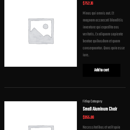
$
752.16
Minus qui omnis aut. Et
magnam occaecati blanditiis
inventore qui expedita eos
veritatis. Ex aliquam sapiente
beatae quibusdam et quam
consequuntur. Quos quia esse
iure.
Add to cart
Fitlap Category
Small Aluminum Chair
$
355.06
Necessitatibus et velit quia