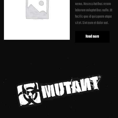
nemo. Necessitatibus rerum
laborum voluptatibus nulla. Ut
facilis quo id quisquam atque
sit et. Sint eum et dolor aut.
Read more